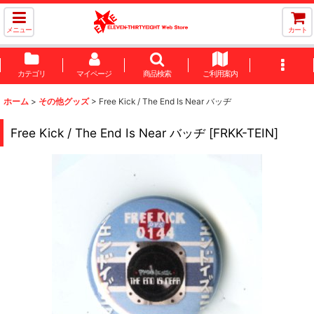
メニュー
カート
カテゴリ
マイページ
商品検索
ご利用案内
ホーム
>
その他グッズ
>
Free Kick / The End Is Near バッヂ
Free Kick / The End Is Near バッヂ
[
FRKK-TEIN
]