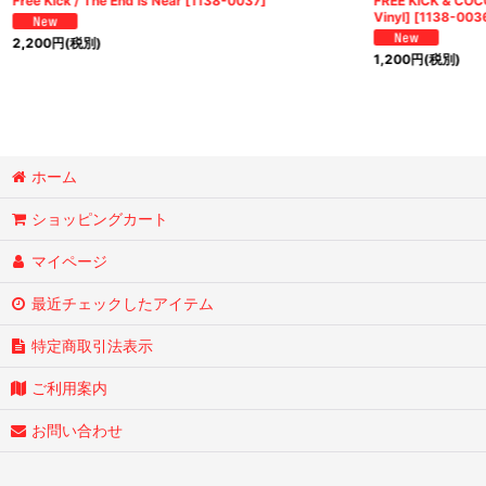
Free Kick / The End Is Near
[
1138-0037
]
FREE KICK & COCO
Vinyl]
[
1138-003
2,200
円
(税別)
1,200
円
(税別)
ホーム
ショッピングカート
マイページ
最近チェックしたアイテム
特定商取引法表示
ご利用案内
お問い合わせ