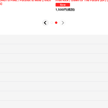
NUTS PINE / Potshot Is Mine [7inch
Free Kick / Dawn Of The Future [EP]
[
6
]
1,500
円
(税別)