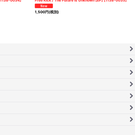
1138-0034
]
Free Kick / The Future Is Unknown [EP]
[
1138-0035
]
1,500
円
(税別)