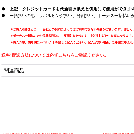
● 上記、クレジットカードも代金引き換えと併用にて使用ができま
● 一括払いの他、リボルビング払い、分割払い、ボーナス一括払いが可能
※ご購入者さまとカード会社との契約によってはご利用できない場合がございます。詳しくは
※ボーナス一括払いのお取扱期間は、【夏期】1/1〜6/15、【冬期】8/1〜11/15になります
※購入の際、備考欄にe-コレクト希望とご記入ください。記入が無い場合、ご希望に添えな
送料･配送方法については必ずこちらをご確認ください。
関連商品