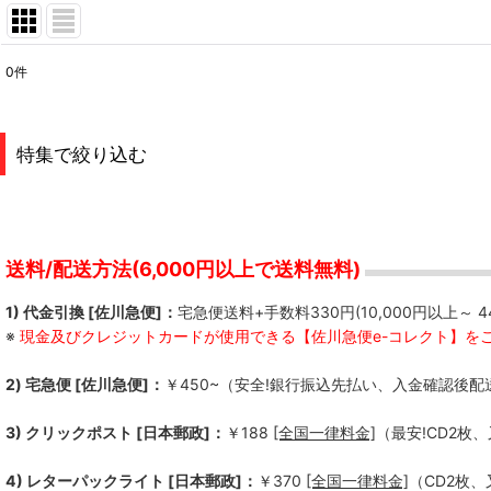
0
件
表示数
:
並び順
:
特集で絞り込む
S.M.N.
FREE KICK
送料/配送方法(6,000円以上で送料無料)
Not So Hard Work
1) 代金引換 [佐川急便]：
宅急便送料+手数料330円(10,000円以上～ 4
※
現金及びクレジットカードが使用できる【佐川急便e-コレクト】を
QUICKDEAD
2) 宅急便 [佐川急便]：
￥450~（安全!銀行振込先払い、入金確認後配
Kill Lincoln
3) クリックポスト [日本郵政]：
￥188
[全国一律料金]
（最安!CD2枚
Bad Operation
4) レターパックライト [日本郵政]：
￥370
[全国一律料金]
（CD2枚