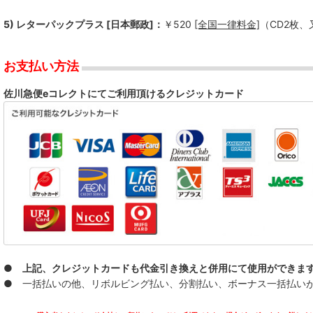
--------------
5) レターパックプラス [日本郵政]：
￥520
[全国一律料金]
（CD2枚
ALL LIVING THINGS
BACKSKiD
お支払い方法
BRAHMAN
佐川急便eコレクトにてご利用頂けるクレジットカード
BUMBASTICKS
COKEHEAD HIPSTERS
DASHING STRAIGHT
DDT
DISPORT
● 上記、クレジットカードも代金引き換えと併用にて使用ができま
DIVE
● 一括払いの他、リボルビング払い、分割払い、ボーナス一括払いが可能
FC FiVE