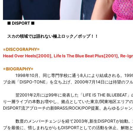
■ DISPORT ■
スカの領域では語れない極上ロック／ポップ！！
=DISCOGRAPHY=
Head Over Heels[2000]
,
Life Is The Blue Beat Plus[2001]
,
Re-Ig
=BIOGRAPHY=
1998年10月、同じ専門学校に通う8人により結成される。1999年9月
ブ企画「DISPO-TONE」を立ち上げ、2000年7月14日には待望のフ
翌2001年2月には99年に発表した「LIFE IS THE BLUEBEAT
り一層ライブの本数お増やし、拠点としていた東京/関東地区エリアのみならず
DISPORT流アプローチの新BRASS/ROCK/POP提案。あらゆ
数度のメンバーチェンジを経て2003年,新生DISPORTが始動。2005
ブを最後に、惜しまれながらもDISPORTとしての活動を休止、解散