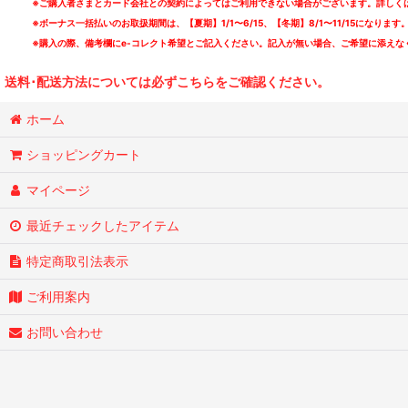
※ご購入者さまとカード会社との契約によってはご利用できない場合がございます。詳しくは
※ボーナス一括払いのお取扱期間は、【夏期】1/1〜6/15、【冬期】8/1〜11/15になります
GMF
※購入の際、備考欄にe-コレクト希望とご記入ください。記入が無い場合、ご希望に添えな
LO-LITE
送料･配送方法については必ずこちらをご確認ください。
The Nation Blue
ホーム
SAFARI
ショッピングカート
SCREAM OF THE PRESIDENTS
マイページ
STAB 4 REASON AND THE STYLES
最近チェックしたアイテム
SUNS OWL
特定商取引法表示
ご利用案内
TEENAGE LUST.
お問い合わせ
TSUTCHIE
VIDEODROME