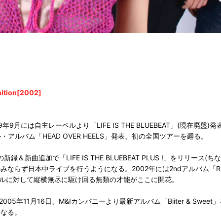
nition[2002]
には自主レーベルより「LIFE IS THE BLUEBEAT」(現在廃盤
ル・アルバム「HEAD OVER HEELS」発表、初の全国ツアーを廻る。
」の新録＆新曲追加で「LIFE IS THE BLUEBEAT PLUS !」を
日本中ライブを行うようになる。2002年には2ndアルバム「RE-IGNIT
るジャンルに対して縦横無尽に駆け回る無類の才能がここに開花。
年11月16日、M&Iカンパニーより最新アルバム「Biiter & Sweet
となる。