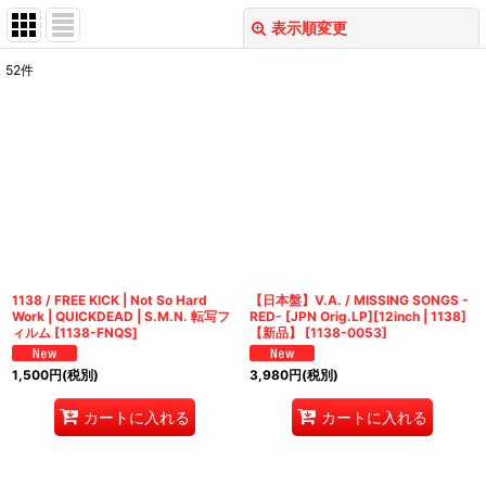
表示順変更
閉じる
52
件
表示数
:
並び順
:
絞り込む
1138 / FREE KICK | Not So Hard
【日本盤】V.A. / MISSING SONGS -
Work | QUICKDEAD | S.M.N. 転写フ
RED- [JPN Orig.LP][12inch | 1138]
ィルム
[
1138-FNQS
]
【新品】
[
1138-0053
]
1,500
円
(税別)
3,980
円
(税別)
カートに入れる
カートに入れる