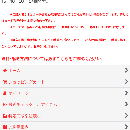
15・18・20・ 24回です。
TSUTCHIE
※ご購入者さまとカード会社との契約によってはご利用できない場合がございます。詳しく
VIDEODROME
はカード発行会社へお問い合わせ下さい。
※ボーナス一括払いのお取扱期間は、【夏期】1/1〜6/15、【冬期】8/1〜11/15になりま
1138
す。
※購入の際、備考欄にe-コレクト希望とご記入ください。記入が無い場合、ご希望に添え
Blood In, Blood out
なくなってしまいます。お気をつけ下さい。
Whip Records
送料･配送方法については必ずこちらをご確認ください。
VARIOUS ARTISTS
ホーム
ショッピングカート
マイページ
最近チェックしたアイテム
特定商取引法表示
ご利用案内