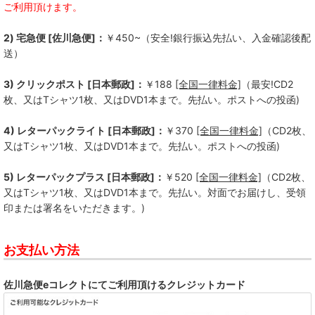
ご利用頂けます。
Kill Lincoln
2) 宅急便 [佐川急便]：
￥450~（安全!銀行振込先払い、入金確認後配
Bad Operation
送）
--------------
3) クリックポスト [日本郵政]：
￥188
[全国一律料金]
（最安!CD2
枚、又はTシャツ1枚、又はDVD1本まで。先払い。ポストへの投函)
ALL LIVING THINGS
4) レターパックライト [日本郵政]：
￥370
[全国一律料金]
（CD2枚、
BACKSKiD
又はTシャツ1枚、又はDVD1本まで。先払い。ポストへの投函)
BRAHMAN
5) レターパックプラス [日本郵政]：
￥520
[全国一律料金]
（CD2枚、
BUMBASTICKS
又はTシャツ1枚、又はDVD1本まで。先払い。対面でお届けし、受領
印または署名をいただきます。)
COKEHEAD HIPSTERS
お支払い方法
DASHING STRAIGHT
DDT
佐川急便eコレクトにてご利用頂けるクレジットカード
DISPORT