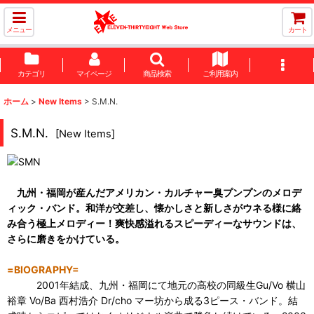
メニュー
カート
カテゴリ
マイページ
商品検索
ご利用案内
ホーム
>
New Items
>
S.M.N.
S.M.N.
[
New Items
]
九州・福岡が産んだアメリカン・カルチャー臭プンプンのメロデ
ィック・バンド。和洋が交差し、懐かしさと新しさがウネる様に絡
み合う極上メロディー！爽快感溢れるスピーディーなサウンドは、
さらに磨きをかけている。
=BIOGRAPHY=
2001年結成、九州・福岡にて地元の高校の同級生Gu/Vo 横山
裕章 Vo/Ba 西村浩介 Dr/cho マー坊から成る3ピース・バンド。結