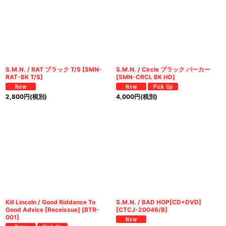
S.M.N. / RAT ブラック T/S
[
SMN-
S.M.N. / Circle ブラック パーカー
RAT-BK T/S
]
[
SMN-CRCL BK HD
]
2,800
円
(税別)
4,000
円
(税別)
Kill Lincoln / Good Riddance To
S.M.N. / BAD HOP[CD+DVD]
Good Advice [Receissue]
[
BTR-
[
CTCJ-20046/B
]
001
]