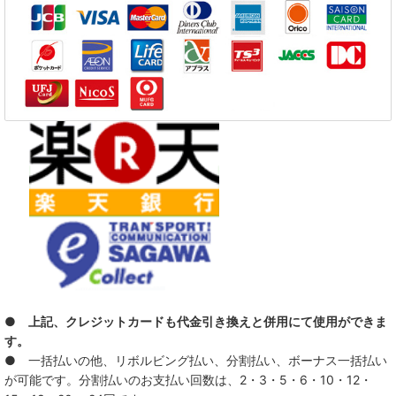
DIVE
FC FiVE
GMF
LO-LITE
The Nation Blue
SAFARI
SCREAM OF THE PRESIDENTS
STAB 4 REASON AND THE STYLES
● 上記、クレジットカードも代金引き換えと併用にて使用ができま
SUNS OWL
す。
● 一括払いの他、リボルビング払い、分割払い、ボーナス一括払い
TEENAGE LUST.
が可能です。分割払いのお支払い回数は、2・3・5・6・10・12・