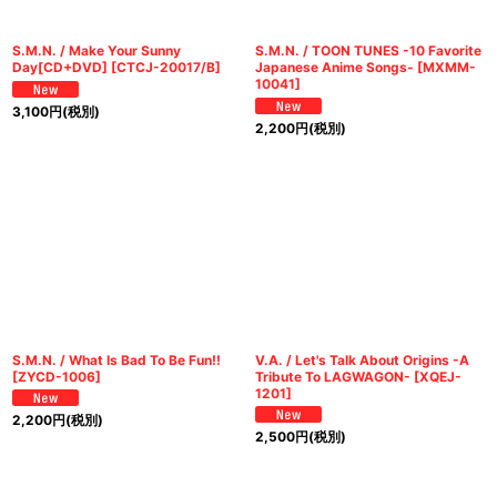
S.M.N. / Make Your Sunny
S.M.N. / TOON TUNES -10 Favorite
Day[CD+DVD]
[
CTCJ-20017/B
]
Japanese Anime Songs-
[
MXMM-
10041
]
3,100
円
(税別)
2,200
円
(税別)
S.M.N. / What Is Bad To Be Fun!!
V.A. / Let's Talk About Origins -A
[
ZYCD-1006
]
Tribute To LAGWAGON-
[
XQEJ-
1201
]
2,200
円
(税別)
2,500
円
(税別)