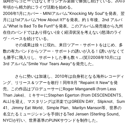
成時からコピーではなくオリジナル楽曲で勝負し続けている。2003
年頃から精力的にライヴ活動を始める。
2006年1月にカバー・MINIアルバム"Knocking My Soul"を発表、翌
月には1stアルバム"How About It?"を発表。約１年後、2nd アルバ
ム"What Is Bad To Be Fun!!"を発表。このアルバム発売後から九州
在住のバンドではあり得ない(全く経済状況を考えない)怒濤のライ
ヴ・ペースを続けている。
その成果は徐々に現れ、来日ツアー・サポートをはじめ、多
数の有力バンドからツアー・サポートの誘いが入る！(誘いがなくて
も勝手に飛入りし、サポートした事も数々…(笑))2008年10月には
3rd アルバム"Smile Your Tears Away"を発売した。
さらに勢いは加速し、2010年は自身初となる海外レコーディ
ング、リリース＆ツアーを敢行！同年9月 "Repaint It New"を発
売。この作品はプロデューサーにRoger Manganelli (from Less
Than Jake)、ミキサーにStephen Egerton (from DESCENDENTS、
ALL)を迎え、マスタリングは洋楽ではGREEN DAY、Slipknot、Sum
41、Jimmy Eat World、Simple Plan、Marilyn Manson等、世界の
名立たるミュージシャンを手掛けるTed Jensen (Sterling Sound,
NYC)が行い、世界基準のPUNKサウンドを制作した。