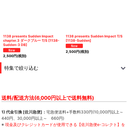
1138 presents Sudden Impact
1138 presents Sudden Impact T/S
chapter.3 ダークブルー T/S
[
1138-
[
1138-Sudden
]
Sudden-3 DB
]
2,500
円
(税別)
2,500
円
(税別)
特集で絞り込む
S.M.N.
FREE KICK
送料/配送方法(6,000円以上で送料無料)
Not So Hard Work
1) 代金引換 [佐川急便]：
宅急便送料+手数料330円(10,000円以上～
440円、30,000円以上～ 660円)
QUICKDEAD
※
現金及びクレジットカードが使用できる【佐川急便e-コレクト】を