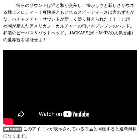
彼らのサウンドは洋と和が交差し、懐かしさと新しさがウネ
る極上メロディー！爽快感ともとれるスピーディーさは言わずもが
な。ハチャメチャ・サウンドが新しく塗り替えられた！！！九州・
福岡が産んだアメリカン・カルチャーの匂いがプンプンのバンド。
和製のビーバス＆バットヘッド、JACKASS(米・M-TVの人気番組)
の世界観を堪能せよ！！
このアイコンが表示されている商品と同梱すると送料無料
になります。