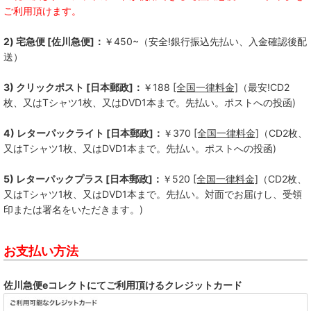
ご利用頂けます。
Kill Lincoln
2) 宅急便 [佐川急便]：
￥450~（安全!銀行振込先払い、入金確認後配
Bad Operation
送）
--------------
3) クリックポスト [日本郵政]：
￥188
[全国一律料金]
（最安!CD2
枚、又はTシャツ1枚、又はDVD1本まで。先払い。ポストへの投函)
ALL LIVING THINGS
4) レターパックライト [日本郵政]：
￥370
[全国一律料金]
（CD2枚、
BACKSKiD
又はTシャツ1枚、又はDVD1本まで。先払い。ポストへの投函)
BRAHMAN
5) レターパックプラス [日本郵政]：
￥520
[全国一律料金]
（CD2枚、
BUMBASTICKS
又はTシャツ1枚、又はDVD1本まで。先払い。対面でお届けし、受領
印または署名をいただきます。)
COKEHEAD HIPSTERS
お支払い方法
DASHING STRAIGHT
DDT
佐川急便eコレクトにてご利用頂けるクレジットカード