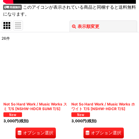
このアイコンが表示されている商品と同梱すると送料無料
になります。
表示順変更
閉じる
26
件
表示数
:
並び順
:
絞り込む
Not So Hard Work / Music Works ス
Not So Hard Work / Music Works ホ
ミ T/S
[
NSHW-HDCR SUMI T/S
]
ワイト T/S
[
NSHW-HDCR T/S
]
3,000
円
(税別)
3,000
円
(税別)
オプション選択
オプション選択