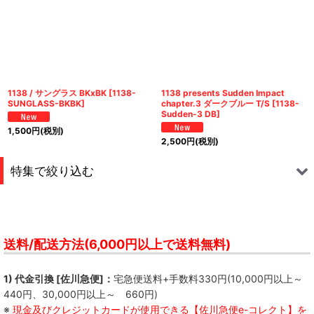
1138 / サングラス BKxBK
[
1138-
1138 presents Sudden Impact
SUNGLASS-BKBK
]
chapter.3 ダークブルー T/S
[
1138-
Sudden-3 DB
]
1,500
円
(税別)
2,500
円
(税別)
特集で絞り込む
S.M.N.
FREE KICK
送料/配送方法(6,000円以上で送料無料)
Not So Hard Work
1) 代金引換 [佐川急便]：
宅急便送料+手数料330円(10,000円以上～
440円、30,000円以上～ 660円)
QUICKDEAD
※
現金及びクレジットカードが使用できる【佐川急便e-コレクト】を