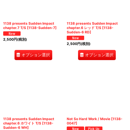
1138 presents Sudden Impact
1138 presents Sudden Impact
chapter.7 T/S
[
1138-Sudden-7
]
chapter.6 レッド T/S
[
1138-
Sudden-6 RD
]
2,500
円
(税別)
2,500
円
(税別)
オプション選択
オプション選択
1138 presents Sudden Impact
Not So Hard Work / Movie
[
1138-
chapter.6 ホワイト T/S
[
1138-
0047
]
Sudden-6 WH
]