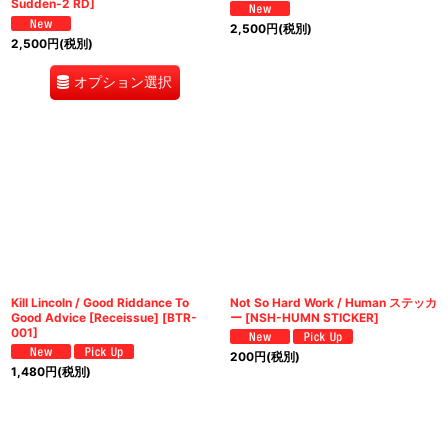
Sudden-2 RD
]
2,500
円
(税別)
2,500
円
(税別)
オプション選択
Kill Lincoln / Good Riddance To
Not So Hard Work / Human ステッカ
Good Advice [Receissue]
[
BTR-
ー
[
NSH-HUMN STICKER
]
001
]
200
円
(税別)
1,480
円
(税別)