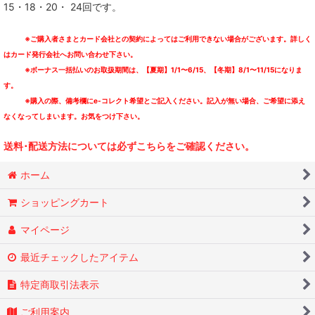
15・18・20・ 24回です。
TSUTCHIE
※ご購入者さまとカード会社との契約によってはご利用できない場合がございます。詳しく
VIDEODROME
はカード発行会社へお問い合わせ下さい。
※ボーナス一括払いのお取扱期間は、【夏期】1/1〜6/15、【冬期】8/1〜11/15になりま
1138
す。
※購入の際、備考欄にe-コレクト希望とご記入ください。記入が無い場合、ご希望に添え
Blood In, Blood out
なくなってしまいます。お気をつけ下さい。
Whip Records
送料･配送方法については必ずこちらをご確認ください。
VARIOUS ARTISTS
ホーム
ショッピングカート
マイページ
最近チェックしたアイテム
特定商取引法表示
ご利用案内