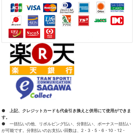
DISPORT
DIVE
FC FiVE
GMF
LO-LITE
The Nation Blue
SAFARI
SCREAM OF THE PRESIDENTS
STAB 4 REASON AND THE STYLES
● 上記、クレジットカードも代金引き換えと併用にて使用ができま
SUNS OWL
す。
● 一括払いの他、リボルビング払い、分割払い、ボーナス一括払い
TEENAGE LUST.
が可能です。分割払いのお支払い回数は、2・3・5・6・10・12・