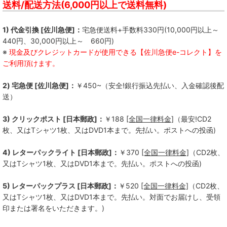
送料/配送方法(6,000円以上で送料無料)
1) 代金引換 [佐川急便]：
宅急便送料+手数料330円(10,000円以上～
440円、30,000円以上～ 660円)
※
現金及びクレジットカードが使用できる【佐川急便e-コレクト】を
ご利用頂けます。
2) 宅急便 [佐川急便]：
￥450~（安全!銀行振込先払い、入金確認後配
送）
3) クリックポスト [日本郵政]：
￥188
[全国一律料金]
（最安!CD2
枚、又はTシャツ1枚、又はDVD1本まで。先払い。ポストへの投函)
4) レターパックライト [日本郵政]：
￥370
[全国一律料金]
（CD2枚、
又はTシャツ1枚、又はDVD1本まで。先払い。ポストへの投函)
5) レターパックプラス [日本郵政]：
￥520
[全国一律料金]
（CD2枚、
又はTシャツ1枚、又はDVD1本まで。先払い。対面でお届けし、受領
印または署名をいただきます。)