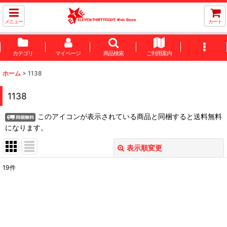
メニュー
カート
カテゴリ
マイページ
商品検索
ご利用案内
ホーム
>
1138
1138
このアイコンが表示されている商品と同梱すると送料無料
になります。
表示順変更
閉じる
19
件
表示数
:
並び順
: