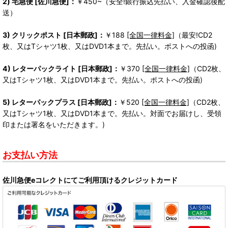
2) 宅急便 [佐川急便]：
￥450~（安全!銀行振込先払い、入金確認後配
送）
3) クリックポスト [日本郵政]：
￥188
[全国一律料金]
（最安!CD2
枚、又はTシャツ1枚、又はDVD1本まで。先払い。ポストへの投函)
4) レターパックライト [日本郵政]：
￥370
[全国一律料金]
（CD2枚、
又はTシャツ1枚、又はDVD1本まで。先払い。ポストへの投函)
5) レターパックプラス [日本郵政]：
￥520
[全国一律料金]
（CD2枚、
又はTシャツ1枚、又はDVD1本まで。先払い。対面でお届けし、受領
印または署名をいただきます。)
お支払い方法
佐川急便eコレクトにてご利用頂けるクレジットカード