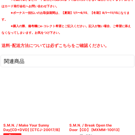
はカード発行会社へお問い合わせ下さい。
※ボーナス一括払いのお取扱期間は、【夏期】1/1〜6/15、【冬期】8/1〜11/15になりま
す。
※購入の際、備考欄にe-コレクト希望とご記入ください。記入が無い場合、ご希望に添え
なくなってしまいます。お気をつけ下さい。
送料･配送方法については必ずこちらをご確認ください。
関連商品
S.M.N. / Make Your Sunny
S.M.N. / Break Open the
Day[CD+DVD]
[
CTCJ-20017/B
]
Door【CD】
[
MXMM-10013
]