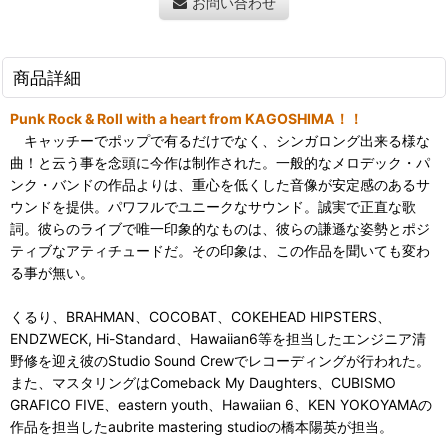
お問い合わせ
商品詳細
Punk Rock & Roll with a heart from KAGOSHIMA！！
キャッチーでポップで有るだけでなく、シンガロング出来る様な
曲！と云う事を念頭に今作は制作された。一般的なメロデック・パ
ンク・バンドの作品よりは、重心を低くした音像が安定感のあるサ
ウンドを提供。パワフルでユニークなサウンド。誠実で正直な歌
詞。彼らのライブで唯一印象的なものは、彼らの謙遜な姿勢とポジ
ティブなアティチュードだ。その印象は、この作品を聞いても変わ
る事が無い。
くるり、BRAHMAN、COCOBAT、COKEHEAD HIPSTERS、
ENDZWECK, Hi-Standard、Hawaiian6等を担当したエンジニア清
野修を迎え彼のStudio Sound Crewでレコーディングが行われた。
また、マスタリングはComeback My Daughters、CUBISMO
GRAFICO FIVE、eastern youth、Hawaiian 6、KEN YOKOYAMAの
作品を担当したaubrite mastering studioの橋本陽英が担当。