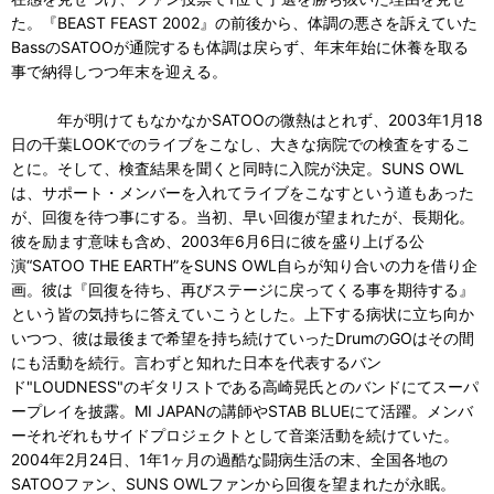
た。『BEAST FEAST 2002』の前後から、体調の悪さを訴えていた
BassのSATOOが通院するも体調は戻らず、年末年始に休養を取る
事で納得しつつ年末を迎える。
年が明けてもなかなかSATOOの微熱はとれず、2003年1月18
日の千葉LOOKでのライブをこなし、大きな病院での検査をするこ
とに。そして、検査結果を聞くと同時に入院が決定。SUNS OWL
は、サポート・メンバーを入れてライブをこなすという道もあった
が、回復を待つ事にする。当初、早い回復が望まれたが、長期化。
彼を励ます意味も含め、2003年6月6日に彼を盛り上げる公
演“SATOO THE EARTH”をSUNS OWL自らが知り合いの力を借り企
画。彼は『回復を待ち、再びステージに戻ってくる事を期待する』
という皆の気持ちに答えていこうとした。上下する病状に立ち向か
いつつ、彼は最後まで希望を持ち続けていったDrumのGOはその間
にも活動を続行。言わずと知れた日本を代表するバン
ド"LOUDNESS"のギタリストである高崎晃氏とのバンドにてスーパ
ープレイを披露。MI JAPANの講師やSTAB BLUEにて活躍。メンバ
ーそれぞれもサイドプロジェクトとして音楽活動を続けていた。
2004年2月24日、1年1ヶ月の過酷な闘病生活の末、全国各地の
SATOOファン、SUNS OWLファンから回復を望まれたが永眠。