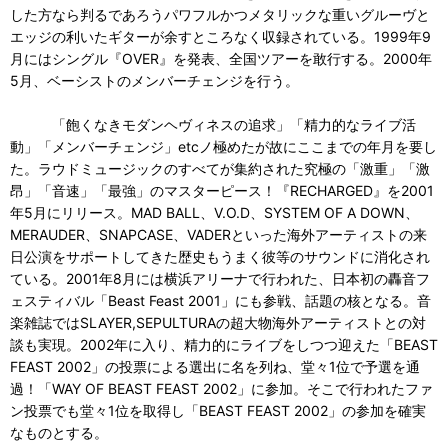
した方なら判るであろうパワフルかつメタリックな重いグルーヴと
エッジの利いたギターが余すところなく収録されている。1999年9
月にはシングル『OVER』を発表、全国ツアーを敢行する。2000年
5月、ベーシストのメンバーチェンジを行う。
「飽くなきモダンヘヴィネスの追求」「精力的なライブ活
動」「メンバーチェンジ」etcノ極めたが故にここまでの年月を要し
た。ラウドミュージックのすべてが集約された究極の「激重」「激
昂」「音速」「最強」のマスターピース！『RECHARGED』を2001
年5月にリリース。MAD BALL、V.O.D、SYSTEM OF A DOWN、
MERAUDER、SNAPCASE、VADERといった海外アーティストの来
日公演をサポートしてきた歴史もうまく彼等のサウンドに消化され
ている。2001年8月には横浜アリーナで行われた、日本初の轟音フ
ェスティバル「Beast Feast 2001」にも参戦、話題の核となる。音
楽雑誌ではSLAYER,SEPULTURAの超大物海外アーティストとの対
談も実現。2002年に入り、精力的にライブをしつつ迎えた「BEAST
FEAST 2002」の投票による選出に名を列ね、堂々1位で予選を通
過！「WAY OF BEAST FEAST 2002」に参加。そこで行われたファ
ン投票でも堂々1位を取得し「BEAST FEAST 2002」の参加を確実
なものとする。