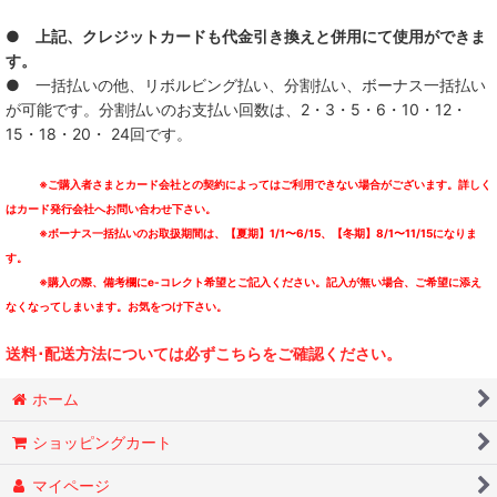
STAB 4 REASON AND THE STYLES
● 上記、クレジットカードも代金引き換えと併用にて使用ができま
SUNS OWL
す。
● 一括払いの他、リボルビング払い、分割払い、ボーナス一括払い
TEENAGE LUST.
が可能です。分割払いのお支払い回数は、2・3・5・6・10・12・
15・18・20・ 24回です。
TSUTCHIE
※ご購入者さまとカード会社との契約によってはご利用できない場合がございます。詳しく
VIDEODROME
はカード発行会社へお問い合わせ下さい。
※ボーナス一括払いのお取扱期間は、【夏期】1/1〜6/15、【冬期】8/1〜11/15になりま
1138
す。
※購入の際、備考欄にe-コレクト希望とご記入ください。記入が無い場合、ご希望に添え
Blood In, Blood out
なくなってしまいます。お気をつけ下さい。
Whip Records
送料･配送方法については必ずこちらをご確認ください。
VARIOUS ARTISTS
ホーム
ショッピングカート
マイページ