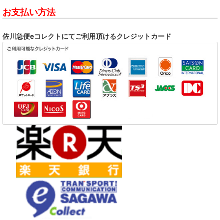
お支払い方法
DASHING STRAIGHT
DDT
佐川急便eコレクトにてご利用頂けるクレジットカード
DISPORT
DIVE
FC FiVE
GMF
LO-LITE
The Nation Blue
SAFARI
SCREAM OF THE PRESIDENTS