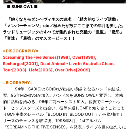
■ SUNS OWL ■
「飽くなきモダンヘヴィネスの追求」「精力的なライブ活動」
「メンバーチェンジ」etcノ極めたが故にここまでの年月を要した。
ラウドミュージックのすべてが集約された究極の「激重」「激昂」
「音速」「最強」のマスターピース！！
=DISCOGRAPHY=
Screaming The Five Senses[1998]
,
Over[1999]
,
Recharged[2001]
,
Dead Animal - Live In Australia Chaos
Tour[2003]
,
Liefe[2006]
,
Over Drive[2009]
=BIOGRAPHY=
94年、SAB(G)とGO(Dr)が出会い前身となるバンドを結成。
翌、95年MZM(Vo)が加入。バンド名をSUNS OWLと変更し、本格
的に活動を始める。96年に前べーシスト加入。佐賀でコークヘッ
ド・ヒップスターズと出会い、彼等を通しGMFと知り合うことによ
りGMF主宰のレーベル「BLOOD IN, BLOOD OUT 」から単独作リ
リースのチャンスを取得後、1998年8月、1stアルバム
『SCREAMING THE FIVE SENSES』を発表。ライブを目の当たりに