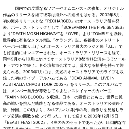
国内での度重なるツアーやオムニバスへの参加、オリジナル
作品のリリースを経て彼等は海外への進出をはかる。2002年8月、
初の海外リリースとな『RECHARGED』のオーストラリア盤を発
表。ボーナス・トラックとして『SCREAMING THE FIVE SENSES』
より"DEATH MOSH HIGHWAY"を『OVER』より"ZOMBIE"を収録。
世界的に有名なメタル雑誌『ケラング』誌、各都市のストリート・
ペーパーに取り上げられオーストラリア最大のラジオ局『JJJ』で
も好意的にオンエアーされた。オーストラリア・リリースを経て、
同年9月から10月にかけてオーストラリア8都市11公演をほぼソール
ド・アウトで終了。各公演都市会場では、盛大なる拍手を持って迎
えられる。2003年1月には、先述のオーストラリアでのライブを収
録した初のライブ・アルバムである『DEAD ANIMAL~LIVE IN
AUSTRALIA CHAOS TOUR 2002~』をリリース。このアルバムで
は、メンバー自身が尊敬してやまないスレイヤーのカバー曲
『RAINNING BLOOD』を収録。日本一の轟音とともに、世界に孤
高の戦いを挑んだ軌跡となる作品である。オーストラリア公演終了
後、帰国。この頃より、3rd.アルバム制作の為、曲作りを見越しラ
イブ公演の回数を絞って行った。そして迎えた2002年12月15日
『BEAST FEAST2002』。4曲のみのセットであったが、圧倒的な存
在感を見せつけ、ファン投票で1位で予選を勝ち抜いた理由を見せ