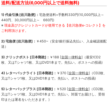
FREE KICK
送料/配送方法(6,000円以上で送料無料)
Not So Hard Work
1) 代金引換 [佐川急便]：
宅急便送料+手数料330円(10,000円以上～
440円、30,000円以上～ 660円)
QUICKDEAD
※
現金及びクレジットカードが使用できる【佐川急便e-コレクト】を
ご利用頂けます。
Kill Lincoln
2) 宅急便 [佐川急便]：
￥450~（安全!銀行振込先払い、入金確認後配
Bad Operation
送）
--------------
3) クリックポスト [日本郵政]：
￥188
[全国一律料金]
（最安!CD2
枚、又はTシャツ1枚、又はDVD1本まで。先払い。ポストへの投函)
ALL LIVING THINGS
4) レターパックライト [日本郵政]：
￥370
[全国一律料金]
（CD2枚、
BACKSKiD
又はTシャツ1枚、又はDVD1本まで。先払い。ポストへの投函)
BRAHMAN
5) レターパックプラス [日本郵政]：
￥520
[全国一律料金]
（CD2枚、
BUMBASTICKS
又はTシャツ1枚、又はDVD1本まで。先払い。対面でお届けし、受領
印または署名をいただきます。)
COKEHEAD HIPSTERS