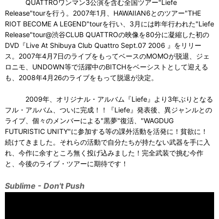
QUATTROワンマン3公演を含む全国ツアー"Liefe
Release"tourを行う。2007年1月、HAWAIIAN6とのツアー"THE
RIOT BECOME A LEGEND"tourを行い、3月には昨年行われた"Liefe
Release"tour@渋谷CLUB QUATTROの映像を80分に凝縮した初の
DVD『Live At Shibuya Club Quattro Sept.07 2006 』をリリー
ス。2007年4月7日のライブをもってベースのMOMOが脱退、ジェ
ロニモ、UNDOWN等で活躍中のBITCHをベーシストとして迎える
も、2008年4月26のライブをもって脱退が決定。
2009年、オリジナル・アルバム『Liefe』より3年ぶりとなる
フル・アルバム、ついに完成！！『Liefe』発表後、異ジャンルとの
ライブ、個々のメンバーによる"黒夢"復活、"WAGDUG
FUTURISTIC UNITY"に参加する等の課外活動を活発に！貧欲に！
続けてきました。それらの活動で自分たちが持たない武器を手に入
れ、今作に余すところ無く投げ込みました！完全武装で挑む今作
と、今後のライブ・ツアーに期待です！
Sublime - Don't Push