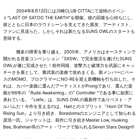
2004年8月12日には川崎CLUB CITTAにて追悼のイベン
ト"LAST OF SATOO THE EARTH"を開催。彼の回復を心待ちにし、
彼とともに日本のラウドシーンを支えてきた親友、アーティスト、
ファンに見送らた。しかしそれは新たなるSUNS OWLのスタートも
意味する。
幾多の障害を乗り越え、2005年、アメリカはオースティンで
開かれる音楽コンベンション『SXSW』で完全復活を遂げたSUNS
OWLが遂に完成させた！前作同様、攻撃力と破壊力を武器にキャッ
チーさを盾として、重武装の楽曲で攻めまくる。新メンバーにベー
スのMOMO、プログラマーにNO-REを迎え新機軸を打ち出した。そ
れは、カバー楽曲に選んだアーティストがProngであり、選んだ楽
曲が96年の『Rude Awakening』の" Controller "である事に如実に
表れている。『Liefe』は、SUNS OWLの最新作でありベスト・ア
ルバムだ！今作を支えるのは、Haitとのスプリット『Horn Of The
Rising Sun』より引き続き、Boredomsのエンジニアとして知られる
原浩一氏。ジャケットは、前作に引き続きMaster Low, Husking
Bee, Brahman等のアート・ワークで知られるSeven Stars Design!!