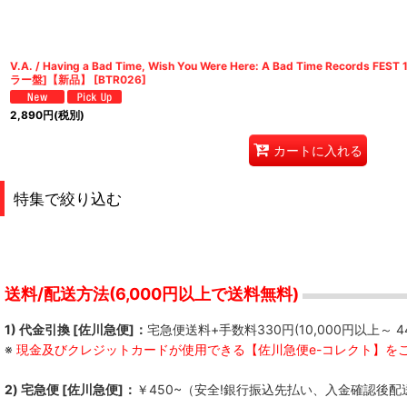
V.A. / Having a Bad Time, Wish You Were Here: A Bad Time Records
ラー盤]【新品】
[
BTR026
]
2,890
円
(税別)
カートに入れる
特集で絞り込む
S.M.N.
FREE KICK
送料/配送方法(6,000円以上で送料無料)
Not So Hard Work
1) 代金引換 [佐川急便]：
宅急便送料+手数料330円(10,000円以上～ 4
※
現金及びクレジットカードが使用できる【佐川急便e-コレクト】を
QUICKDEAD
2) 宅急便 [佐川急便]：
￥450~（安全!銀行振込先払い、入金確認後配
Kill Lincoln