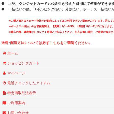
● 上記、クレジットカードも代金引き換えと併用にて使用ができま
DIVE
● 一括払いの他、リボルビング払い、分割払い、ボーナス一括払いが可能
FC FiVE
※ご購入者さまとカード会社との契約によってはご利用できない場合がございます。詳しくは
※ボーナス一括払いのお取扱期間は、【夏期】1/1〜6/15、【冬期】8/1〜11/15になります
GMF
※購入の際、備考欄にe-コレクト希望とご記入ください。記入が無い場合、ご希望に添えな
LO-LITE
送料･配送方法については必ずこちらをご確認ください。
The Nation Blue
ホーム
SAFARI
ショッピングカート
SCREAM OF THE PRESIDENTS
マイページ
STAB 4 REASON AND THE STYLES
最近チェックしたアイテム
SUNS OWL
特定商取引法表示
ご利用案内
TEENAGE LUST.
お問い合わせ