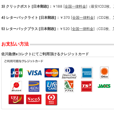
3) クリックポスト [日本郵政]：
￥188
[全国一律料金]
（最安!CD2枚
Bad Operation
4) レターパックライト [日本郵政]：
￥370
[全国一律料金]
（CD2枚
--------------
5) レターパックプラス [日本郵政]：
￥520
[全国一律料金]
（CD2枚
ALL LIVING THINGS
BACKSKiD
お支払い方法
BRAHMAN
佐川急便eコレクトにてご利用頂けるクレジットカード
BUMBASTICKS
COKEHEAD HIPSTERS
DASHING STRAIGHT
DDT
DISPORT