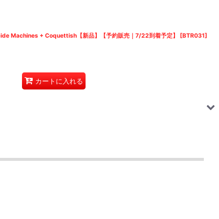
icide Machines + Coquettish【新品】【予約販売｜7/22到着予定】
[
BTR031
]
カートに入れる