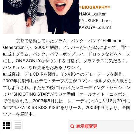
=BIOGRAPHY=
NAKA...guiter
RYUSUKE...bass
KAZUYA...drums
京都で活動していたグラム・パンク・バンド"Hellbound
Generation"が、2000年解散。メンバーだった3名によって、同年
結成！グラム、パンク、パワーポップ、ハードロックなどをベース
にし、ONE &ONLYなサウンドを目指す。グラマラスに気だるく、
パンキュシュな疾走感をおあるサウンド。
結成直後、デモCD-Rを製作。その後3本のデモ・テープを製作。
2002年に製作したデモ・テープの曲がロマン・ポルノの挿入歌とし
てしようされ、またその後に行われたレコーディング・セッション
より"SHOOTING STAR"がラジオ番組「オールナイト・ニッポン」
で使用される。2003年5月には、レコーディングに入リ8月20日に
1stアルバム"KISS KISS KISS"をリリース。2003年９月より、全国
ツアーを展開中。
表示順変更
閉じる