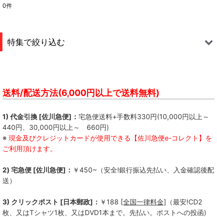
0
件
表示数
:
並び順
:
特集で絞り込む
絞り込む
S.M.N.
FREE KICK
送料/配送方法(6,000円以上で送料無料)
Not So Hard Work
1) 代金引換 [佐川急便]：
宅急便送料+手数料330円(10,000円以上～
440円、30,000円以上～ 660円)
QUICKDEAD
※
現金及びクレジットカードが使用できる【佐川急便e-コレクト】を
ご利用頂けます。
Kill Lincoln
2) 宅急便 [佐川急便]：
￥450~（安全!銀行振込先払い、入金確認後配
Bad Operation
送）
--------------
3) クリックポスト [日本郵政]：
￥188
[全国一律料金]
（最安!CD2
枚、又はTシャツ1枚、又はDVD1本まで。先払い。ポストへの投函)
ALL LIVING THINGS