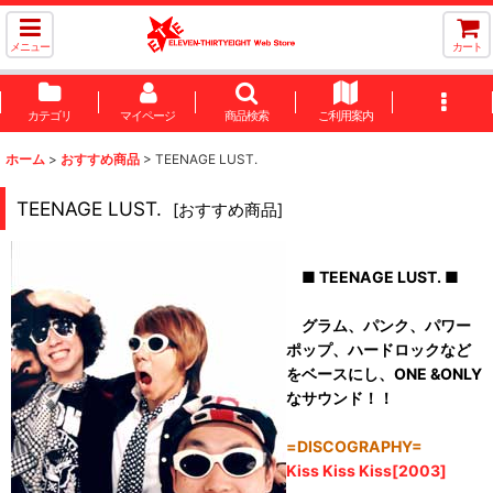
メニュー
カート
カテゴリ
マイページ
商品検索
ご利用案内
ホーム
>
おすすめ商品
>
TEENAGE LUST.
TEENAGE LUST.
[
おすすめ商品
]
■ TEENAGE LUST. ■
グラム、パンク、パワー
ポップ、ハードロックなど
をベースにし、ONE &ONLY
なサウンド！！
=DISCOGRAPHY=
Kiss Kiss Kiss[2003]