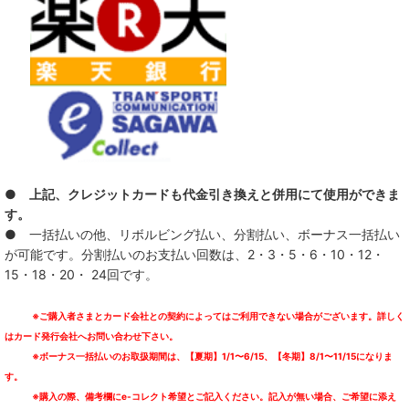
LO-LITE
The Nation Blue
SAFARI
SCREAM OF THE PRESIDENTS
STAB 4 REASON AND THE STYLES
● 上記、クレジットカードも代金引き換えと併用にて使用ができま
SUNS OWL
す。
● 一括払いの他、リボルビング払い、分割払い、ボーナス一括払い
TEENAGE LUST.
が可能です。分割払いのお支払い回数は、2・3・5・6・10・12・
15・18・20・ 24回です。
TSUTCHIE
※ご購入者さまとカード会社との契約によってはご利用できない場合がございます。詳しく
VIDEODROME
はカード発行会社へお問い合わせ下さい。
※ボーナス一括払いのお取扱期間は、【夏期】1/1〜6/15、【冬期】8/1〜11/15になりま
1138
す。
※購入の際、備考欄にe-コレクト希望とご記入ください。記入が無い場合、ご希望に添え
Blood In, Blood out