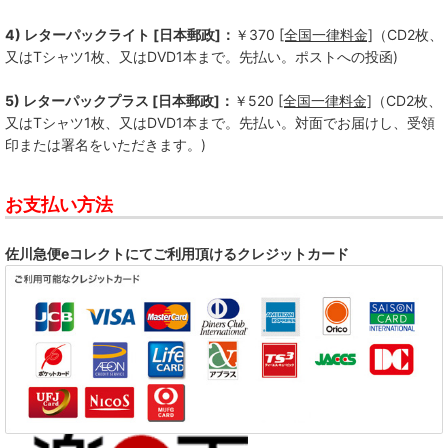
4) レターパックライト [日本郵政]：
￥370
[全国一律料金]
（CD2枚、
BACKSKiD
又はTシャツ1枚、又はDVD1本まで。先払い。ポストへの投函)
BRAHMAN
5) レターパックプラス [日本郵政]：
￥520
[全国一律料金]
（CD2枚、
BUMBASTICKS
又はTシャツ1枚、又はDVD1本まで。先払い。対面でお届けし、受領
印または署名をいただきます。)
COKEHEAD HIPSTERS
お支払い方法
DASHING STRAIGHT
DDT
佐川急便eコレクトにてご利用頂けるクレジットカード
DISPORT
DIVE
FC FiVE
GMF