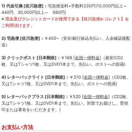
Not So Hard Work
1) 代金引換 [佐川急便]：
宅急便送料+手数料330円(10,000円以上～
440円、30,000円以上～ 660円)
QUICKDEAD
※
現金及びクレジットカードが使用できる【佐川急便e-コレクト】を
ご利用頂けます。
Kill Lincoln
2) 宅急便 [佐川急便]：
￥450~（安全!銀行振込先払い、入金確認後配
Bad Operation
送）
--------------
3) クリックポスト [日本郵政]：
￥188
[全国一律料金]
（最安!CD2
枚、又はTシャツ1枚、又はDVD1本まで。先払い。ポストへの投函)
ALL LIVING THINGS
4) レターパックライト [日本郵政]：
￥370
[全国一律料金]
（CD2枚、
BACKSKiD
又はTシャツ1枚、又はDVD1本まで。先払い。ポストへの投函)
BRAHMAN
5) レターパックプラス [日本郵政]：
￥520
[全国一律料金]
（CD2枚、
BUMBASTICKS
又はTシャツ1枚、又はDVD1本まで。先払い。対面でお届けし、受領
印または署名をいただきます。)
COKEHEAD HIPSTERS
お支払い方法
DASHING STRAIGHT