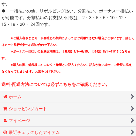
SUNS OWL
す。
● 一括払いの他、リボルビング払い、分割払い、ボーナス一括払い
TEENAGE LUST.
が可能です。分割払いのお支払い回数は、2・3・5・6・10・12・
15・18・20・ 24回です。
TSUTCHIE
※ご購入者さまとカード会社との契約によってはご利用できない場合がございます。詳しく
VIDEODROME
はカード発行会社へお問い合わせ下さい。
※ボーナス一括払いのお取扱期間は、【夏期】1/1〜6/15、【冬期】8/1〜11/15になりま
1138
す。
※購入の際、備考欄にe-コレクト希望とご記入ください。記入が無い場合、ご希望に添え
Blood In, Blood out
なくなってしまいます。お気をつけ下さい。
Whip Records
送料･配送方法については必ずこちらをご確認ください。
VARIOUS ARTISTS
ホーム
ショッピングカート
マイページ
最近チェックしたアイテム