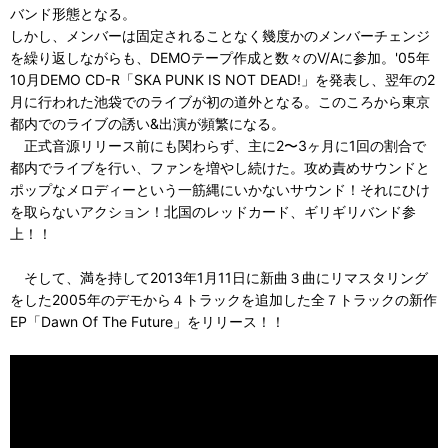
バンド形態となる。
しかし、メンバーは固定されることなく幾度かのメンバーチェンジ
を繰り返しながらも、DEMOテープ作成と数々のV/Aに参加。'05年
10月DEMO CD-R「SKA PUNK IS NOT DEAD!」を発表し、翌年の2
月に行われた池袋でのライブが初の道外となる。このころから東京
都内でのライブの誘い&出演が頻繁になる。
正式音源リリース前にも関わらず、主に2〜3ヶ月に1回の割合で
都内でライブを行い、ファンを増やし続けた。攻め責めサウンドと
ポップなメロディーという一筋縄にいかないサウンド！それにひけ
を取らないアクション！北国のレッドカード、ギリギリバンド参
上！！
そして、満を持して2013年1月11日に新曲３曲にリマスタリング
をした2005年のデモから４トラックを追加した全７トラックの新作
EP「Dawn Of The Future」をリリース！！