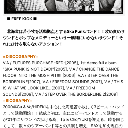
■ FREE KICK ■
北海道は苫小牧を活動拠点とするSka Punkバンド！！攻め責めサ
ウンドとポップなメロディーという一筋縄にいかないサウンド！そ
れにひけを取らないアクション！
=DISCOGRAPHY=
V.A / FUTURES PURCHASE -RED-[2005], 1st demo full album
"SKA PUNK IS NOT DEAD!"[2005], V.A / CHANGE THE DANCE
FLOOR INTO THE MOSH PIT!!!!![2006], V.A / STEP OVER THE
BORDERLINE[2007], V.A / FREEDOM SOUNDS[2007], V.A / THIS
IS WHAT WE LOOK LIKE…[2007], V.A / FREEDOM
SOUNDS[2009], V.A / STEP OVER THE BORDERLINE 2[2009]
=BIOGRAPHY=
2000年Gu & Vo/HIDEKIを中心に北海道苫小牧にて3ピース・バンド
として活動開始！！結成当初は、主にコピーバンドとして活動する
が'01年にサウンドの拡げる為、Tp & Cho/YUKIを迎える。時を同じ
くして、数々のツアーバンド等との共演も増え、SAXを加え現在の