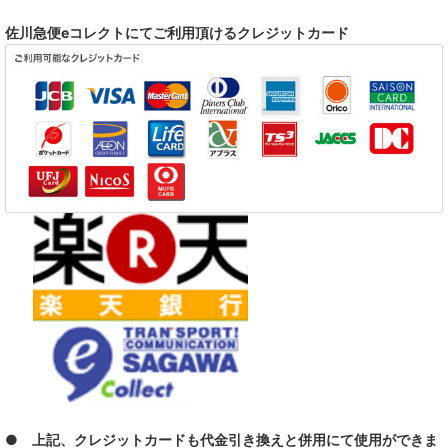
DDT
佐川急便eコレクトにてご利用頂けるクレジットカード
DISPORT
DIVE
FC FiVE
GMF
LO-LITE
The Nation Blue
SAFARI
SCREAM OF THE PRESIDENTS
STAB 4 REASON AND THE STYLES
● 上記、クレジットカードも代金引き換えと併用にて使用ができま